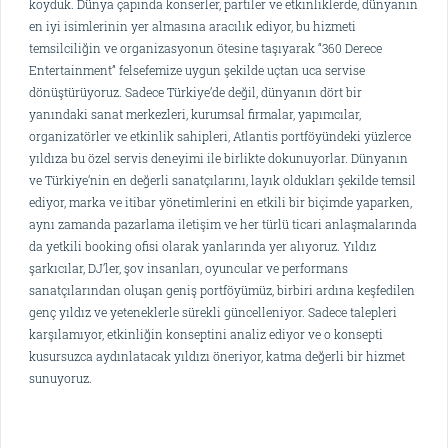
koyduk. Dünya çapında konserler, partiler ve etkinliklerde, dünyanın
en iyi isimlerinin yer almasına aracılık ediyor, bu hizmeti
temsilciliğin ve organizasyonun ötesine taşıyarak “360 Derece
Entertainment” felsefemize uygun şekilde uçtan uca servise
dönüştürüyoruz. Sadece Türkiye’de değil, dünyanın dört bir
yanındaki sanat merkezleri, kurumsal firmalar, yapımcılar,
organizatörler ve etkinlik sahipleri, Atlantis portföyündeki yüzlerce
yıldıza bu özel servis deneyimi ile birlikte dokunuyorlar. Dünyanın
ve Türkiye’nin en değerli sanatçılarını, layık oldukları şekilde temsil
ediyor, marka ve itibar yönetimlerini en etkili bir biçimde yaparken,
aynı zamanda pazarlama iletişim ve her türlü ticari anlaşmalarında
da yetkili booking ofisi olarak yanlarında yer alıyoruz. Yıldız
şarkıcılar, DJ’ler, şov insanları, oyuncular ve performans
sanatçılarından oluşan geniş portföyümüz, birbiri ardına keşfedilen
genç yıldız ve yeteneklerle sürekli güncelleniyor. Sadece talepleri
karşılamıyor, etkinliğin konseptini analiz ediyor ve o konsepti
kusursuzca aydınlatacak yıldızı öneriyor, katma değerli bir hizmet
sunuyoruz.