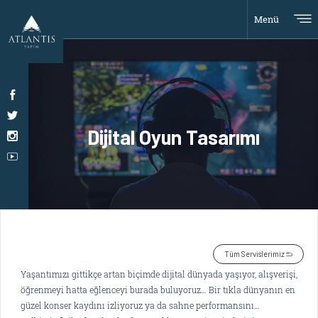
Menü
Dijital Oyun Tasarımı
Tüm Servislerimiz
Yaşantımızı gittikçe artan biçimde dijital dünyada yaşıyor, alışverişi,
öğrenmeyi hatta eğlenceyi burada buluyoruz… Bir tıkla dünyanın en
güzel konser kaydını izliyoruz ya da sahne performansını…