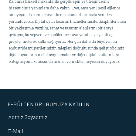
Kalbimiz fiziksel mekanlarda gerçekleşen ve titreşimlerini
hissettiğiniz yapımlara daha yakın. Evet, ama yeni nesil eğlence
anlayışını da sahipleniyor, kendi standartlarımızla yeniden
yorumluyoruz. Dijital oyun tasarım hizmetlerimizle, disiplinler arası
bir yaklaşımla yazılım, sanat ve tasarım alanlarını bir araya
getiriyor, bu yepyeni ve popüler mecraya yaratıcı ve yenilikçi
projeler üreterek katkı sağlıyoruz. Her gün daha da büyüyen bu
endüstride müşterilerimizin talepleri doğrultusunda geliştirdiğimiz
dijital oyunların mobil uygulamalar ve diğer dijital platformlara
entegrasyonu konusunda hizmet vermekten heyecan duyuyoruz.
E-BÜLTEN GRUBUMUZA KATILIN